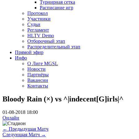
Турнирная сетка
Расписание игр
Протокол
Участники
Судьи
Регламент
HLTV Demo
Отборочный этап
Распределительный этап
Прямой эфир
Инфо
О Лиге MGSL
Новости
Партнёры
Вакансии
Контакты
Bloody Rain (×) vs ^|indecent[G]irls|^
01-08-2018 18:00
Онлайн
←
Предыдущая Матч
Следующая Матч
→