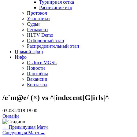
Турнирная сетка
Расписание игр
Протокол
Участники
Судьи
Регламент
HLTV Demo
Отборочный этап
Распределительный этап
Прямой эфир
Инфо
О Лиге MGSL
Новости
Партнёры
Вакансии
Контакты
/e`m@e/ (×) vs ^|indecent[G]irls|^
03-08-2018 18:00
Онлайн
←
Предыдущая Матч
Следующая Матч
→