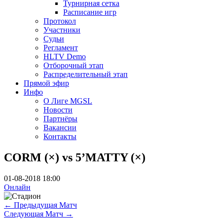
Турнирная сетка
Расписание игр
Протокол
Участники
Судьи
Регламент
HLTV Demo
Отборочный этап
Распределительный этап
Прямой эфир
Инфо
О Лиге MGSL
Новости
Партнёры
Вакансии
Контакты
CORM (×) vs 5’MATTY (×)
01-08-2018 18:00
Онлайн
←
Предыдущая Матч
Следующая Матч
→