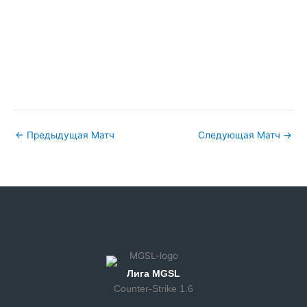
←
Предыдущая Матч
Следующая Матч
→
Лига MGSL
Counter-Strike 1.6