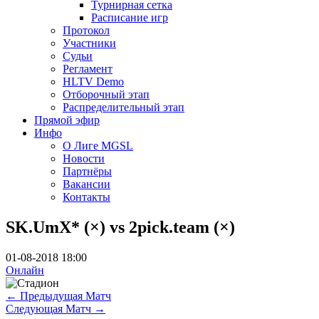
Турнирная сетка
Расписание игр
Протокол
Участники
Судьи
Регламент
HLTV Demo
Отборочный этап
Распределительный этап
Прямой эфир
Инфо
О Лиге MGSL
Новости
Партнёры
Вакансии
Контакты
SK.UmX* (×) vs 2pick.team (×)
01-08-2018 18:00
Онлайн
←
Предыдущая Матч
Следующая Матч
→