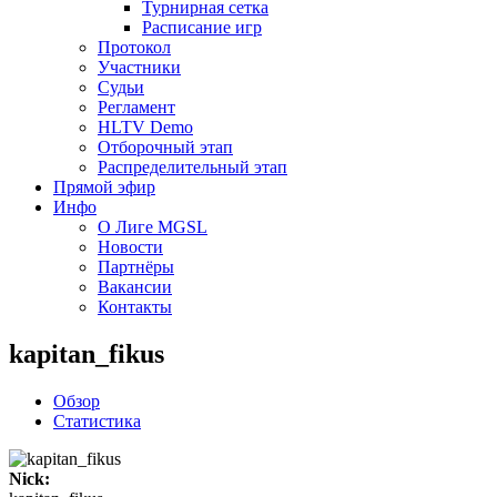
Турнирная сетка
Расписание игр
Протокол
Участники
Судьи
Регламент
HLTV Demo
Отборочный этап
Распределительный этап
Прямой эфир
Инфо
О Лиге MGSL
Новости
Партнёры
Вакансии
Контакты
kapitan_fikus
Обзор
Статистика
Nick: