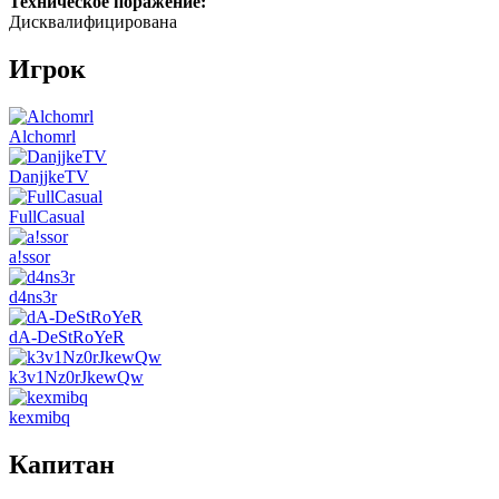
Техническое поражение:
Дисквалифицирована
Игрок
Alchomrl
DanjjkeTV
FullCasual
a!ssor
d4ns3r
dA-DeStRoYeR
k3v1Nz0rJkewQw
kexmibq
Капитан