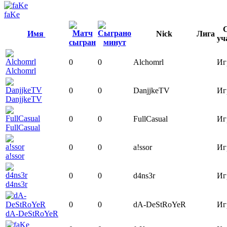
faKe
Имя
Nick
Лига
уч
0
0
Alchomrl
Иг
Alchomrl
0
0
DanjjkeTV
Иг
DanjjkeTV
0
0
FullCasual
Иг
FullCasual
0
0
a!ssor
Иг
a!ssor
0
0
d4ns3r
Иг
d4ns3r
0
0
dA-DeStRoYeR
Иг
dA-DeStRoYeR