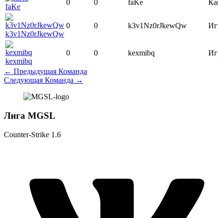
0
0
faKe
Ка
faKe
0
0
k3v1Nz0rJkewQw
Иг
k3v1Nz0rJkewQw
0
0
kexmibq
Иг
kexmibq
←
Предыдущая Команда
Следующая Команда
→
Лига MGSL
Counter-Strike 1.6