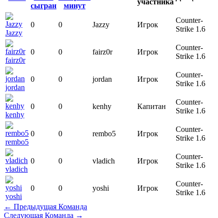
участника
Counter-
0
0
Jazzy
Игрок
Strike 1.6
Jazzy
Counter-
0
0
fairz0r
Игрок
Strike 1.6
fairz0r
Counter-
0
0
jordan
Игрок
Strike 1.6
jordan
Counter-
0
0
kenhy
Капитан
Strike 1.6
kenhy
Counter-
0
0
rembo5
Игрок
Strike 1.6
rembo5
Counter-
0
0
vladich
Игрок
Strike 1.6
vladich
Counter-
0
0
yoshi
Игрок
Strike 1.6
yoshi
←
Предыдущая Команда
Следующая Команда
→