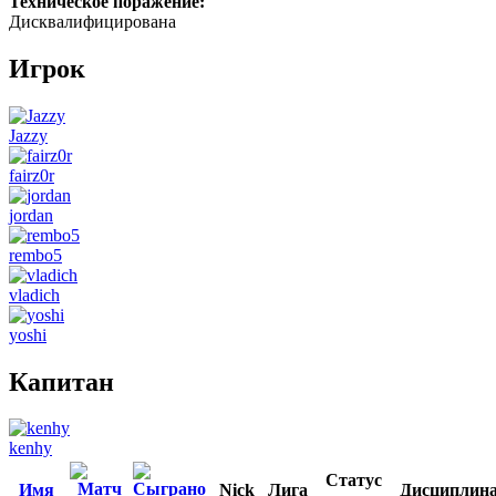
Техническое поражение:
Дисквалифицирована
Игрок
Jazzy
fairz0r
jordan
rembo5
vladich
yoshi
Капитан
kenhy
Статус
Имя
Nick
Лига
Дисциплин