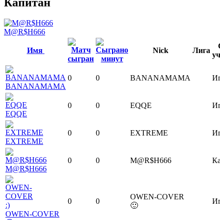
Капитан
M@R$H666
Имя
Nick
Лига
у
0
0
BANANAMAMA
И
BANANAMAMA
0
0
EQQE
И
EQQE
0
0
EXTREME
И
EXTREME
0
0
M@R$H666
К
M@R$H666
OWEN-COVER
0
0
И
🙂
OWEN-COVER