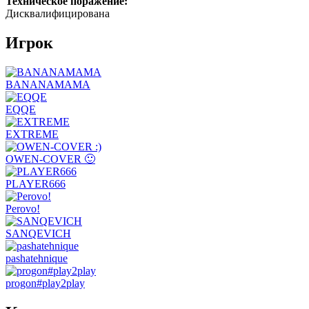
Техническое поражение:
Дисквалифицирована
Игрок
BANANAMAMA
EQQE
EXTREME
OWEN-COVER 🙂
PLAYER666
Perovo!
SANQEVICH
pashatehnique
progon#play2play