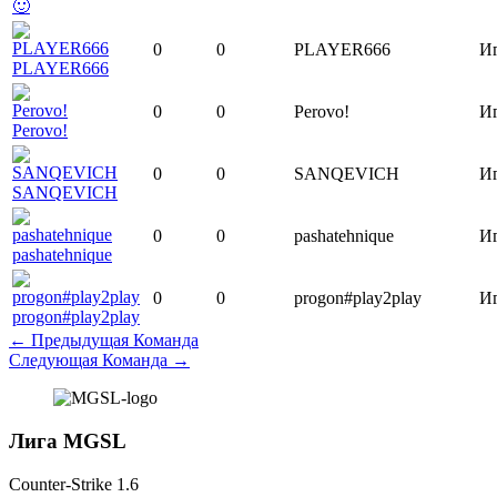
🙂
0
0
PLAYER666
И
PLAYER666
0
0
Perovo!
И
Perovo!
0
0
SANQEVICH
И
SANQEVICH
0
0
pashatehnique
И
pashatehnique
0
0
progon#play2play
И
progon#play2play
←
Предыдущая Команда
Следующая Команда
→
Лига MGSL
Counter-Strike 1.6